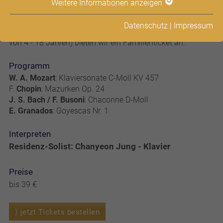
Weitere Informationen anzeigen
Meisterpianisten im Johannissaal von Schloss
Nymphenburg.
Datenschutz
|
Impressum
Für Familien (2 Erwachsene mit bis zu vier Kindern im Alter
von 4 - 18 Jahren) bieten wir ein Familienticket an.
Programm
W. A. Mozart
: Klaviersonate C-Moll KV 457
F.
Chopin
: Mazurken Op. 24
J. S. Bach / F. Busoni
: Chaconne D-Moll
E. Granados
: Goyescas Nr. 1
Interpreten
Residenz-Solist: Chanyeon Jung - Klavier
Preise
bis 39 €
⟩ jetzt Tickets bestellen