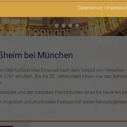
Datenschutz
|
Impressu
ißheim bei München
m ließ Kurfürst Max Emanuel nach dem Vorbild von Versailles –
b 1701 errichten. Bis ins 20. Jahrhundert hinein war das Schlo
e.
osspark und den barocken Prachträumen ist es bis heute ein bel
en im großen und prunkvollen Festsaal mit seiner hervorragenden