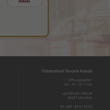
Details
Ticketverkauf Bavaria Klassik
Öffnungszeiten:
Mo. - Fr.: 10-17 Uhr
Landshuter Allee 49
80637 München
Tel.: 089 - 28 97 55 97