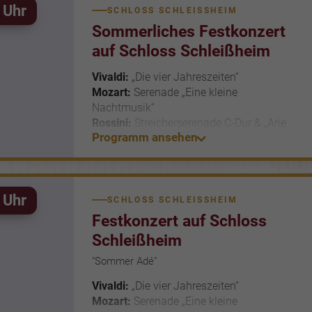
 Uhr
SCHLOSS SCHLEISSHEIM
Sommerliches Festkonzert
auf Schloss Schleißheim
Vivaldi:
„Die vier Jahreszeiten“
Mozart:
Serenade „Eine kleine
Nachtmusik“
Rossini:
Streicherserenade C-Dur & „Arie
Programm ansehen
des Figaro“
Brahms:
Ungarischer Tanz Nr.6
Simon Zhu - Violine * & Residenz-
Solisten
 Uhr
SCHLOSS SCHLEISSHEIM
*1.Preis beim Premio Paganini Genua
Festkonzert auf Schloss
2023
Schleißheim
Ein sommerliches Festkonzert auf
Schloss Schleißheim: Die Abendluft steht
"Sommer Adé"
mild über den barocken Fassaden, der
Vivaldi:
„Die vier Jahreszeiten“
Himmel spannt sich weit über das
Mozart:
Serenade „Eine kleine
Gartenparterre, und noch bevor der erste