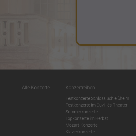
Alle Konzerte
Konzertreihen
Festkonzerte Schloss Schleißheim
Festkonzerte im Cuvilliés-Theater
Sommerkonzerte
Topkonzerte im Herbst
Mozart-Konzerte
Klavierkonzerte