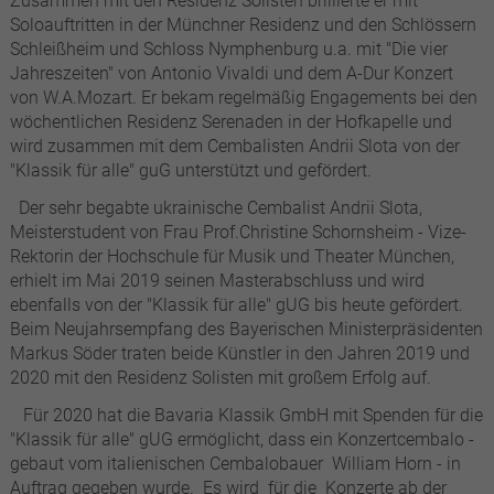
Zusammen mit den Residenz Solisten brillierte er mit
Soloauftritten in der Münchner Residenz und den Schlössern
Schleißheim und Schloss Nymphenburg u.a. mit "Die vier
Jahreszeiten" von Antonio Vivaldi und dem A-Dur Konzert
von W.A.Mozart. Er bekam regelmäßig Engagements bei den
wöchentlichen Residenz Serenaden in der Hofkapelle und
wird zusammen mit dem Cembalisten Andrii Slota von der
"Klassik für alle" guG unterstützt und gefördert.
Der sehr begabte ukrainische Cembalist Andrii Slota,
Meisterstudent von Frau Prof.Christine Schornsheim - Vize-
Rektorin der Hochschule für Musik und Theater München,
erhielt im Mai 2019 seinen Masterabschluss und wird
ebenfalls von der "Klassik für alle" gUG bis heute gefördert.
Beim Neujahrsempfang des Bayerischen Ministerpräsidenten
Markus Söder traten beide Künstler in den Jahren 2019 und
2020 mit den Residenz Solisten mit großem Erfolg auf.
Für 2020 hat die Bavaria Klassik GmbH mit Spenden für die
"Klassik für alle" gUG ermöglicht, dass ein Konzertcembalo -
gebaut vom italienischen Cembalobauer William Horn - in
Auftrag gegeben wurde. Es wird für die Konzerte ab der