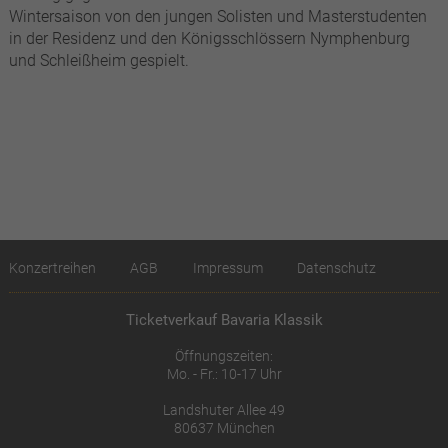
Wintersaison von den jungen Solisten und Masterstudenten
in der Residenz und den Königsschlössern Nymphenburg
und Schleißheim gespielt.
Konzertreihen
AGB
Impressum
Datenschutz
Ticketverkauf Bavaria Klassik
Öffnungszeiten:
Mo. - Fr.: 10-17 Uhr
Landshuter Allee 49
80637 München