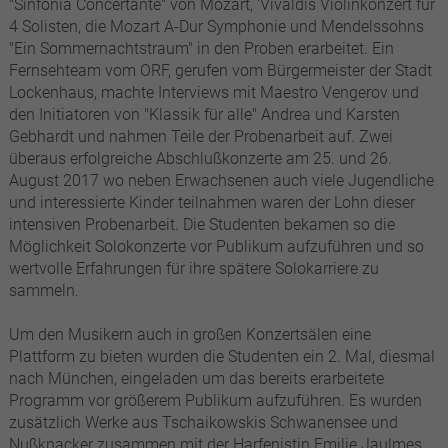
"Sinfonia Concertante" von Mozart, 'Vivaldis Violinkonzert für
4 Solisten, die Mozart A-Dur Symphonie und Mendelssohns
"Ein Sommernachtstraum" in den Proben erarbeitet. Ein
Fernsehteam vom ORF, gerufen vom Bürgermeister der Stadt
Lockenhaus, machte Interviews mit Maestro Vengerov und
den Initiatoren von "Klassik für alle" Andrea und Karsten
Gebhardt und nahmen Teile der Probenarbeit auf. Zwei
überaus erfolgreiche Abschlußkonzerte am 25. und 26.
August 2017 wo neben Erwachsenen auch viele Jugendliche
und interessierte Kinder teilnahmen waren der Lohn dieser
intensiven Probenarbeit. Die Studenten bekamen so die
Möglichkeit Solokonzerte vor Publikum aufzuführen und so
wertvolle Erfahrungen für ihre spätere Solokarriere zu
sammeln.
Um den Musikern auch in großen Konzertsälen eine
Plattform zu bieten wurden die Studenten ein 2. Mal, diesmal
nach München, eingeladen um das bereits erarbeitete
Programm vor größerem Publikum aufzuführen. Es wurden
zusätzlich Werke aus Tschaikowskis Schwanensee und
Nußknacker zusammen mit der Harfenistin Emilie Jaulmes