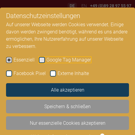
DE
EN
+49 (0)89 28 97 55 97
Datenschutzeinstellungen
Tickets
Auf unserer Webseite werden Cookies verwendet. Einige
davon werden zwingend benötigt, während es uns andere
ermöglichen, Ihre Nutzererfahrung auf unserer Webseite
zu verbessern.
Essenziell
Google Tag Manager
Facebook Pixel
Externe Inhalte
Alle akzeptieren
KLASSIK FÜR ALLE
Speichern & schließen
Nur essenzielle Cookies akzeptieren
gUG (haftungsbeschränkt)*